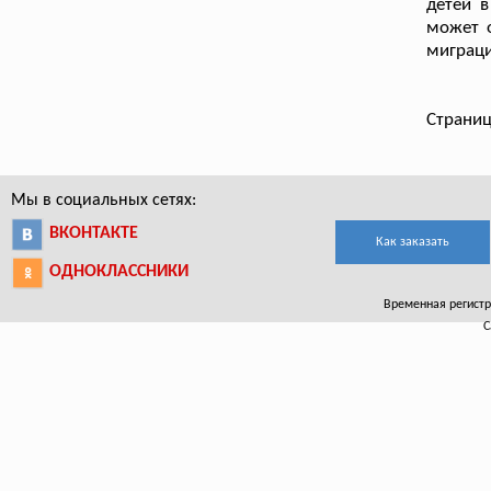
детей в
может о
миграци
Страниц
Мы в социальных сетях:
ВКОНТАКТЕ
Как заказать
ОДНОКЛАССНИКИ
Временная регистра
С