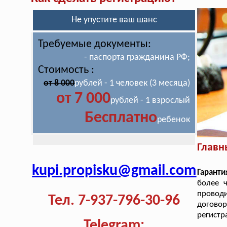
Не упустите ваш шанс
Требуемые документы:
- паспорта гражданина РФ;
Стоимость :
от 8 000
рублей - 1 человек (3 месяца)
от 7 000
рублей - 1 взрослый
Бесплатно
ребенок
Главн
kupi.propisku@gmail.com
Гарант
более 
провод
Тел. 7-937-796-30-96
договор
регистр
Telegram: