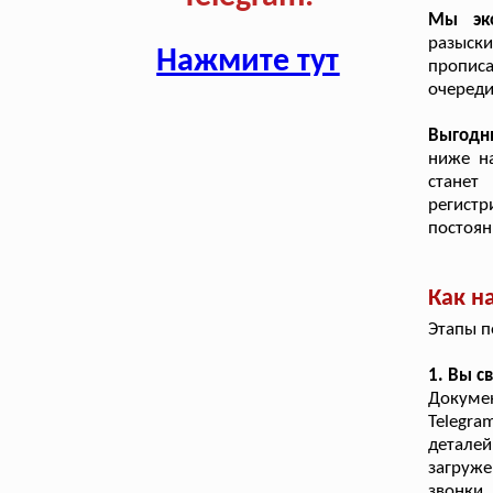
Мы эк
разыск
Нажмите тут
прописа
очеред
Выгодн
ниже н
станет
регист
постоян
Как н
Этапы п
1. Вы с
Докумен
Telegr
детал
загруже
звонки.