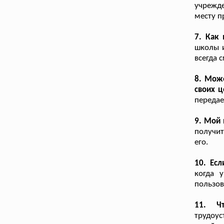
учрежде
месту п
7. Как
школы и
всегда 
8. Може
своих ц
переда
9. Мой 
получи
его.
10. Есл
когда 
пользов
11. Чт
трудоус