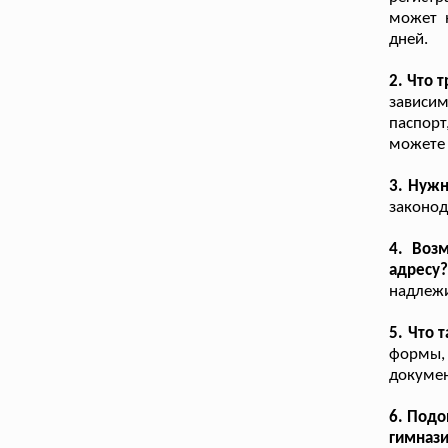
может 
дней.
2. Что 
зависим
паспорт
можете 
3. Нужн
законод
4. Воз
адресу
надлежи
5. Что 
формы,
докумен
6. Подо
гимназ