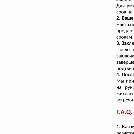
Для уме
срок на
2. Ваш
Наш сп
предло
срокам.
3. Закл
После 
заключа
заверше
подтве
4. Посл
Мы прин
на рук
житель
встречи
F.A.Q.
1. Как 
регистр