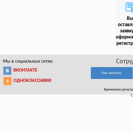
В
оставл
заявк
оформл
регист
Сотру
Мы в социальных сетях:
ВКОНТАКТЕ
Как заказать
ОДНОКЛАССНИКИ
Временная регистра
С