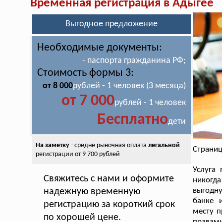
Временная регистрация в Адыгее
Выгодное предложение
Необходимые документы:
- паспорта гражданина РФ;
Стоимость формы 3:
от 8 000
рублей - 1 человек (3 месяца)
от 7 000
рублей - 1 человек
Бесплатно
дети
На заметку
- средне рыночная оплата
легальной
Страниц
регистрации от 9 700 рублей
Услуга
Свяжитесь с нами и оформите
никогда
выгодну
надежную временную
банке 
регистрацию за короткий срок
месту п
по хорошей цене.
правами