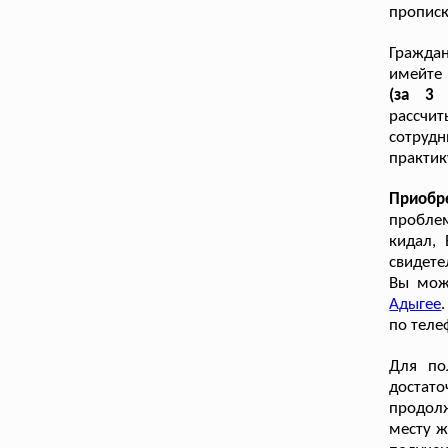
прописк
Гражда
имейте
(за 3
рассчит
сотруд
практик
Приобр
проблем
кидал, 
свидете
Вы мож
Адыгее
по теле
Для по
достато
продол
месту ж