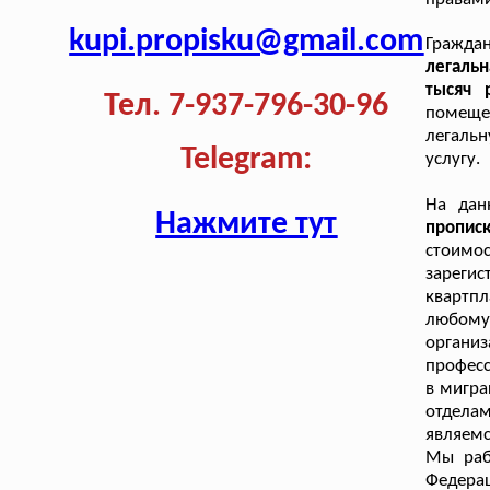
kupi.propisku@gmail.com
Гражда
легаль
тысяч 
Тел. 7-937-796-30-96
помещен
легальн
Telegram:
услугу.
На дан
Нажмите тут
пропис
стоимо
зареги
квартпл
любому
органи
професс
в мигра
отдела
являемс
Мы раб
Федера